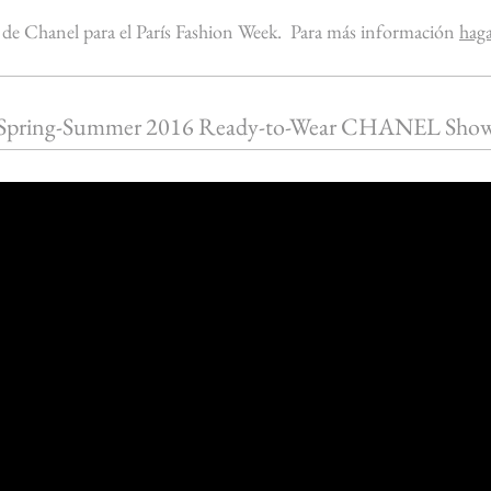
 de Chanel para el París Fashion Week. Para más información
haga
Spring-Summer 2016 Ready-to-Wear CHANEL Sho