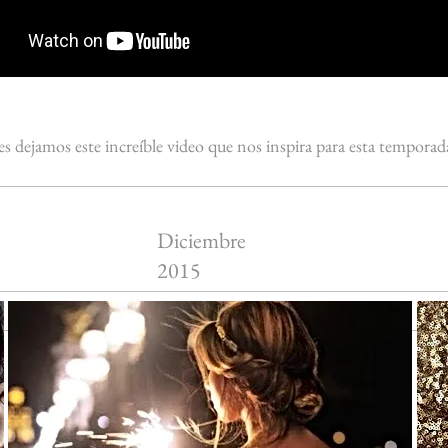
es dejamos este increíble video que nos inspira para esta tempora
Diciembre
2015